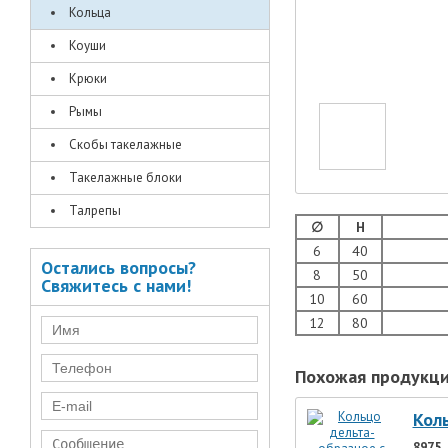
Кольца
Коуши
Крюки
Рымы
Скобы такелажные
Такелажные блоки
Талрепы
∅
H
6
40
Остались вопросы?
8
50
Свяжитесь с нами!
10
60
12
80
Похожая продукц
Кол
8975