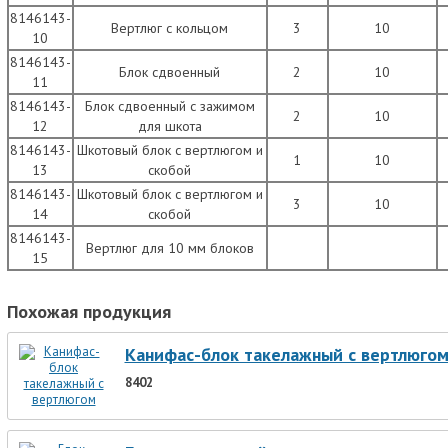
8146143-
Вертлюг с кольцом
3
10
10
8146143-
Блок сдвоенный
2
10
11
8146143-
Блок сдвоенный с зажимом
2
10
12
для шкота
8146143-
Шкотовый блок с вертлюгом и
1
10
13
скобой
8146143-
Шкотовый блок с вертлюгом и
3
10
14
скобой
8146143-
Вертлюг для 10 мм блоков
15
Похожая продукция
Канифас-блок такелажный с вертлюго
8402