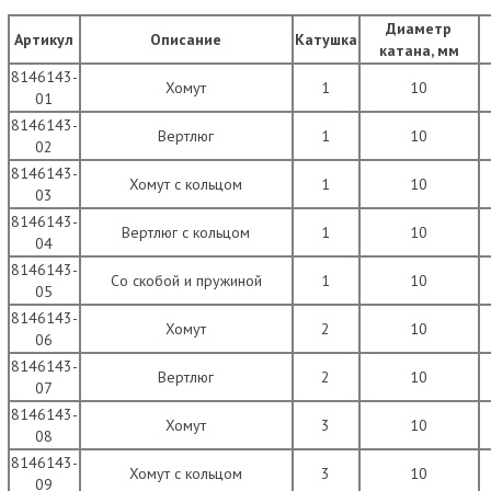
Диаметр
Артикул
Описание
Катушка
катана, мм
8146143-
Хомут
1
10
01
8146143-
Вертлюг
1
10
02
8146143-
Хомут с кольцом
1
10
03
8146143-
Вертлюг с кольцом
1
10
04
8146143-
Со скобой и пружиной
1
10
05
8146143-
Хомут
2
10
06
8146143-
Вертлюг
2
10
07
8146143-
Хомут
3
10
08
8146143-
Хомут с кольцом
3
10
09