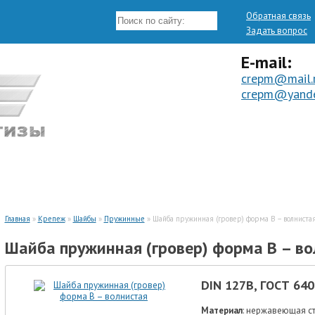
Обратная связь
Задать вопрос
E-mail:
crepm@mail.
crepm@yande
ТАКЕЛАЖ
ИЗГОТОВЛЕНИЕ ПО ЧЕРТЕЖАМ
Главная
»
Крепеж
»
Шайбы
»
Пружинные
» Шайба пружинная (гровер) форма В – волниста
Шайба пружинная (гровер) форма В – во
DIN 127B, ГОСТ 640
Материал
: нержавеющая ста