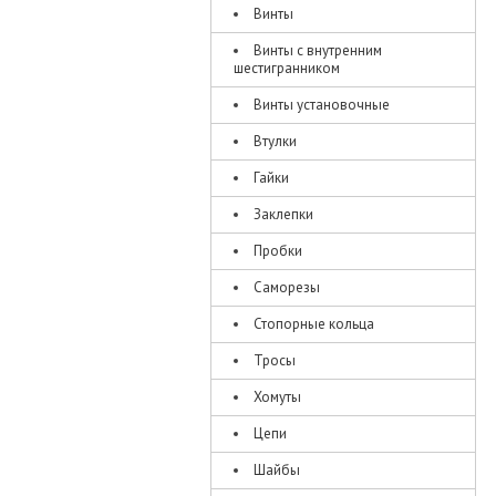
Винты
Винты с внутренним
шестигранником
Винты установочные
Втулки
Гайки
Заклепки
Пробки
Саморезы
Стопорные кольца
Тросы
Хомуты
Цепи
Шайбы