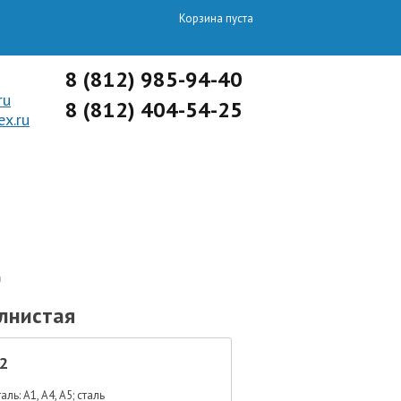
Корзина пуста
8 (812) 985-94-40
ru
8 (812) 404-54-25
x.ru
ОПТОВЫЙ ОТДЕЛ
я
лнистая
2
ль: А1, A4, A5; сталь