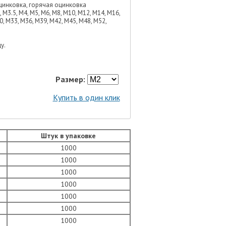
оцинковка, горячая оцинковка
3, М3.5, М4, М5, М6, М8, М10, М12, М14, М16,
0, М33, М36, М39, М42, М45, М48, М52,
у.
Размер:
Купить в один клик
Штук в упаковке
1000
1000
1000
1000
1000
1000
1000