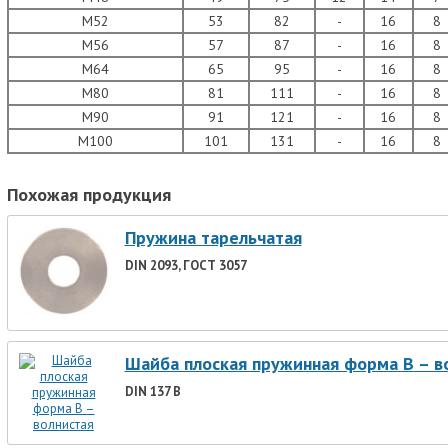
М52
53
82
-
16
8
М56
57
87
-
16
8
М64
65
95
-
16
8
М80
81
111
-
16
8
М90
91
121
-
16
8
М100
101
131
-
16
8
Похожая продукция
Пружина тарельчатая
DIN 2093, ГОСТ 3057
Шайба плоская пружинная форма В – в
DIN 137 B