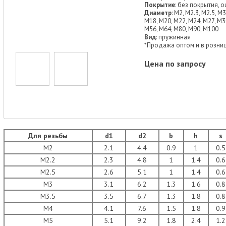
Покрытие
: без покрытия, 
Диаметр
: М2, М2.3, М2.5, М
М18, М20, М22, М24, М27, М3
М56, М64, М80, М90, М100
Вид
: пружинная
*Продажа оптом и в розниц
Цена по запросу
Для резьбы
d1
d2
b
h
s
М2
2.1
4.4
0.9
1
0.5
М2.2
2.3
4.8
1
1.4
0.6
М2.5
2.6
5.1
1
1.4
0.6
М3
3.1
6.2
1.3
1.6
0.8
М3.5
3.5
6.7
1.3
1.8
0.8
М4
4.1
7.6
1.5
1.8
0.9
М5
5.1
9.2
1.8
2.4
1.2